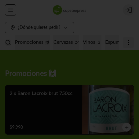
Abrir menu de navegación
Login
¿Dónde quieres pedir?
Promociones 🙌
Cervezas 🍺
Vinos 🍷
Espumantes 🥂
Promociones 🙌
2 x Baron Lacroix brut 750cc
$9.990