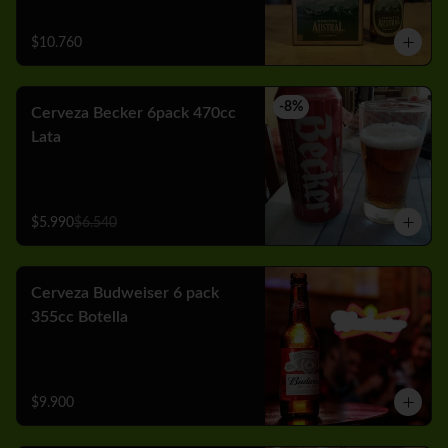
$10.760
-
8
%
Cerveza Becker 6pack 470cc
Lata
$5.990
$6.540
Cerveza Budweiser 6 pack
355cc Botella
$9.900