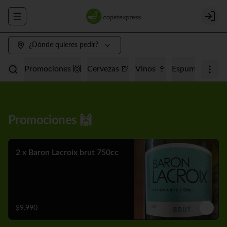
Abrir menu de navegación
Login
¿Dónde quieres pedir?
Promociones 🙌
Cervezas 🍺
Vinos 🍷
Espumantes 🥂
Promociones 🙌
2 x Baron Lacroix brut 750cc
$9.990