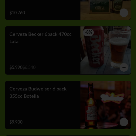
$10.760
-
8
%
Cerveza Becker 6pack 470cc
Lata
$5.990
$6.540
Cerveza Budweiser 6 pack
355cc Botella
$9.900