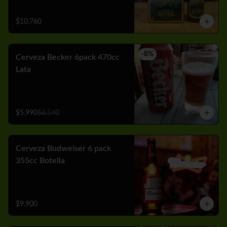
$10.760
-
8
%
Cerveza Becker 6pack 470cc
Lata
$5.990
$6.540
Cerveza Budweiser 6 pack
355cc Botella
$9.900