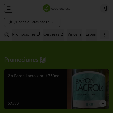
Abrir menu de navegación
Login
¿Dónde quieres pedir?
Promociones 🙌
Cervezas 🍺
Vinos 🍷
Espumantes 🥂
Promociones 🙌
2 x Baron Lacroix brut 750cc
$9.990