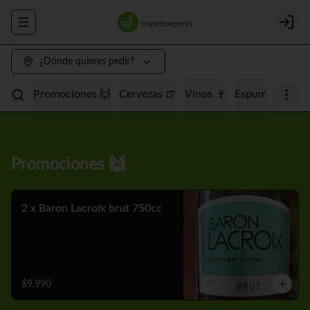
Abrir menu de navegación
Login
¿Dónde quieres pedir?
Promociones 🙌
Cervezas 🍺
Vinos 🍷
Espumantes 🥂
Promociones 🙌
2 x Baron Lacroix brut 750cc
$9.990