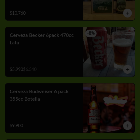
$10.760
-
8
%
Cerveza Becker 6pack 470cc
Lata
$5.990
$6.540
Cerveza Budweiser 6 pack
355cc Botella
$9.900