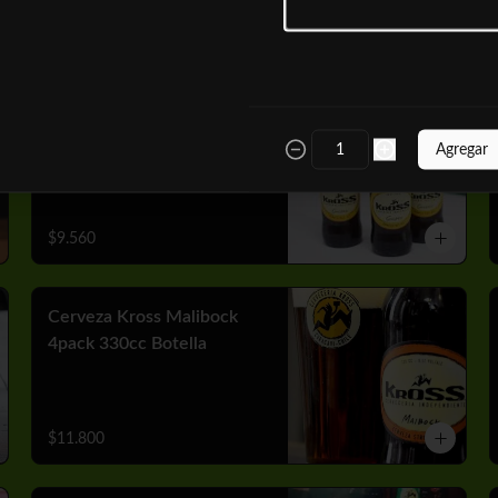
$10.050
Cerveza Kross Golden
4pack 330cc Botella
Agregar
$9.560
Cerveza Kross Malibock
4pack 330cc Botella
$11.800