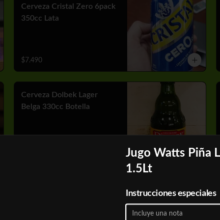
Cerveza Cristal Zero 6pack
350cc Lata
$7.490
Cerveza Dolbek Lager
Belga 330cc Botella
$2.790
Jugo Watts Piña L
1.5Lt
Cerveza Heineken 6pack
Instrucciones especiales
470 cc Lata