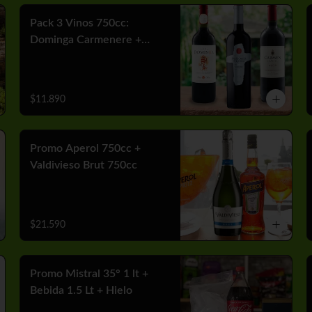
Pack 3 Vinos 750cc:
Dominga Carmenere +
Misiones Var Cabernet +
Carmen MGX Merlot
$11.890
Promo Aperol 750cc +
Valdivieso Brut 750cc
$21.590
Promo Mistral 35° 1 lt +
Bebida 1.5 Lt + Hielo