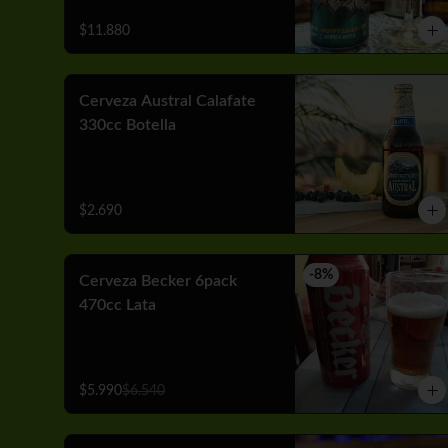
$11.880
Cerveza Austral Calafate
330cc Botella
$2.690
-
8
%
Cerveza Becker 6pack
470cc Lata
$5.990
$6.540