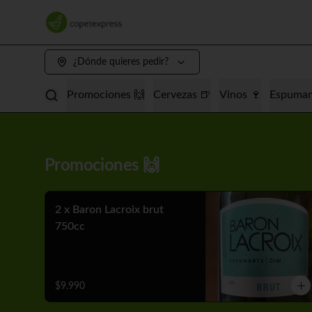
¿Dónde quieres pedir?
Promociones 🙌
Cervezas 🍺
Vinos 🍷
Espuman
Promociones 🙌
2 x Baron Lacroix brut
750cc
$9.990