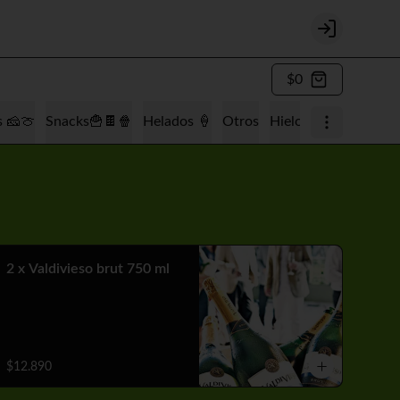
Login
$0
s 🧀🍈
Snacks🍟🍫🍿
Helados 🍦
Otros
Hielo 🧊
Tabaquería
2 x Valdivieso brut 750 ml
$12.890