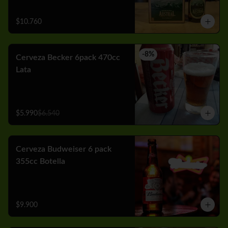
$10.760
-
8
%
Cerveza Becker 6pack 470cc
Lata
$5.990
$6.540
Cerveza Budweiser 6 pack
355cc Botella
$9.900