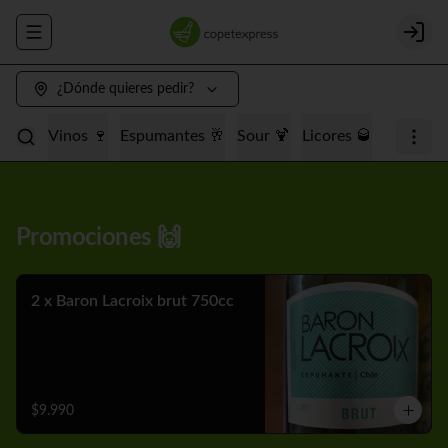
Abrir menu de navegación
Login
¿Dónde quieres pedir?
Promociones 🙌
Cervezas 🍺
Vinos 🍷
Espumantes 🥂
Promociones 🙌
2 x Baron Lacroix brut 750cc
$9.990