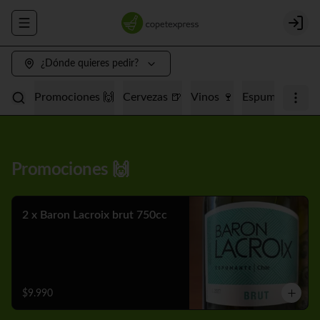
Abrir menu de navegación
Login
¿Dónde quieres pedir?
Promociones 🙌
Cervezas 🍺
Vinos 🍷
Espumantes 🥂
Promociones 🙌
2 x Baron Lacroix brut 750cc
$9.990