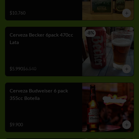
$10.760
-
8
%
Cerveza Becker 6pack 470cc
Lata
$5.990
$6.540
Cerveza Budweiser 6 pack
355cc Botella
$9.900