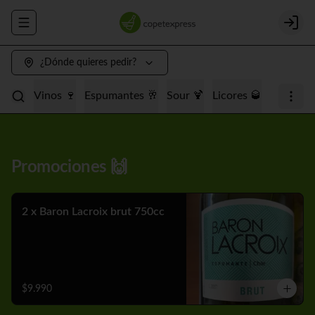
Abrir menu de navegación
Login
¿Dónde quieres pedir?
Promociones 🙌
Cervezas 🍺
Vinos 🍷
Espumantes 🥂
Promociones 🙌
2 x Baron Lacroix brut 750cc
$9.990