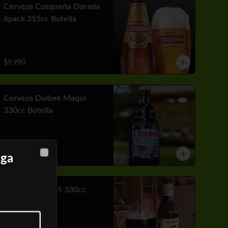
Cerveza Cusqueña Dorada
6pack 355cc Botella
$9.990
Cerveza Dolbek Maqui
330cc Botella
$2.790
nga
Close
Cerveza Kross 5 330cc
Botella