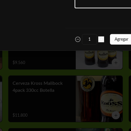
$10.050
Cerveza Kross Golden
4pack 330cc Botella
Agregar
$9.560
Cerveza Kross Malibock
4pack 330cc Botella
$11.800