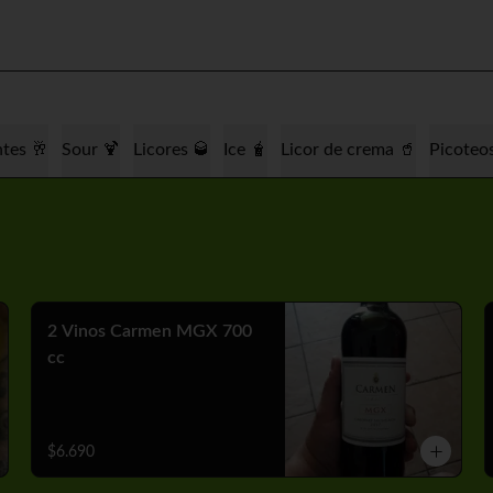
tes 🥂
Sour 🍹
Licores 🥃
Ice 🧋
Licor de crema 🥤
Picoteo
2 Vinos Carmen MGX 700
cc
$6.690