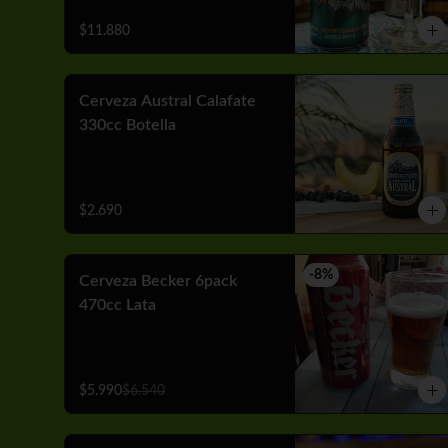
$11.880
Cerveza Austral Calafate
330cc Botella
$2.690
-
8
%
Cerveza Becker 6pack
470cc Lata
$5.990
$6.540