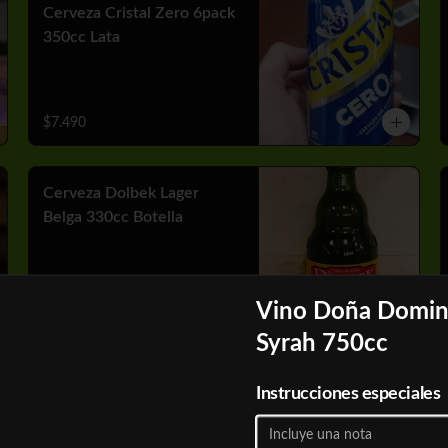
Cerveza Cristal Zero 6pack
350cc Lata
$7.490
Cerveza Dolbek Lager
Belga 330cc Botella
$2.790
Vino Doña Domi
Syrah 750cc
Cerveza Heineken 6pack
Instrucciones especiales
470 cc Lata