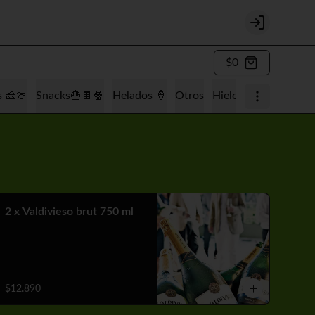
Login
$0
s 🧀🍈
Snacks🍟🍫🍿
Helados 🍦
Otros
Hielo 🧊
Tabaquería
2 x Valdivieso brut 750 ml
$12.890