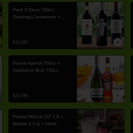
Pack 3 Vinos 750cc:
Dominga Carmenere +
Misiones Var Cabernet +
Carmen MGX Merlot
$11.890
Promo Aperol 750cc +
Valdivieso Brut 750cc
$21.590
Promo Mistral 35° 1 lt +
Bebida 1.5 Lt + Hielo