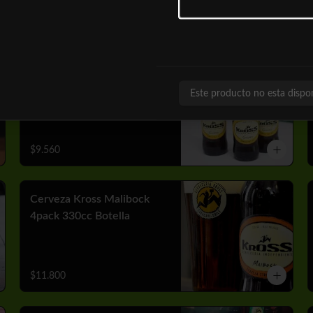
$10.050
Cerveza Kross Golden
4pack 330cc Botella
Este producto no esta dispo
$9.560
Cerveza Kross Malibock
4pack 330cc Botella
$11.800