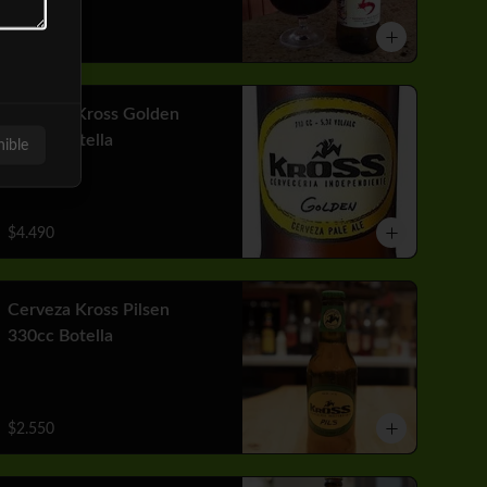
$3.310
Cerveza Kross Golden
710cc Botella
nible
$4.490
Cerveza Kross Pilsen
330cc Botella
$2.550