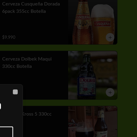
Cerveza Cusqueña Dorada
6pack 355cc Botella
$9.990
Cerveza Dolbek Maqui
330cc Botella
$2.790
Close
Cerveza Kross 5 330cc
Botella