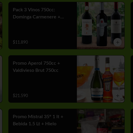
Pack 3 Vinos 750cc:
Dominga Carmenere +
Misiones Var Cabernet +
Carmen MGX Merlot
$11.890
Promo Aperol 750cc +
Valdivieso Brut 750cc
$21.590
Promo Mistral 35° 1 lt +
Bebida 1.5 Lt + Hielo