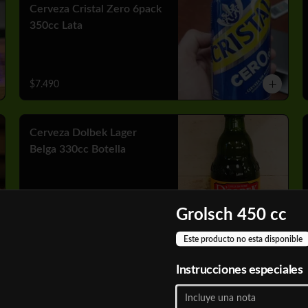
Cerveza Cristal Zero 6pack
350cc Lata
$7.490
Cerveza Dolbek Lager
Belga 330cc Botella
$2.790
Grolsch 450 cc
Este producto no esta disponible
Cerveza Heineken 6pack
Instrucciones especiales
470 cc Lata