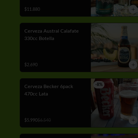
$11.880
Cerveza Austral Calafate
330cc Botella
$2.690
-
8
%
Cerveza Becker 6pack
470cc Lata
$5.990
$6.540