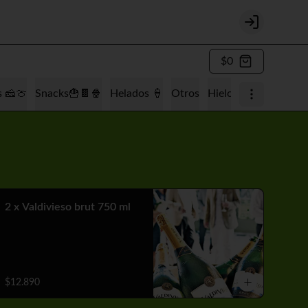
Login
$0
s 🧀🍈
Snacks🍟🍫🍿
Helados 🍦
Otros
Hielo 🧊
Tabaquería
2 x Valdivieso brut 750 ml
$12.890