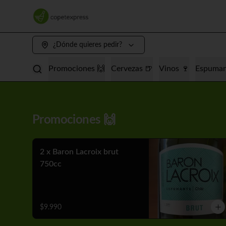
¿Dónde quieres pedir?
Promociones 🙌
Cervezas 🍺
Vinos 🍷
Espuman
Promociones 🙌
2 x Baron Lacroix brut
750cc
$9.990