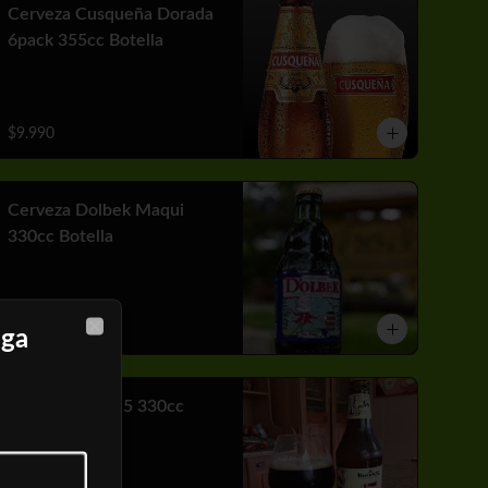
Cerveza Cusqueña Dorada
6pack 355cc Botella
$9.990
Cerveza Dolbek Maqui
330cc Botella
$2.790
nga
Close
Cerveza Kross 5 330cc
Botella