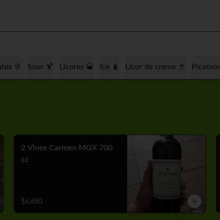
tes 🥂
Sour 🍹
Licores 🥃
Ice 🧋
Licor de crema 🥤
Picoteo
2 Vinos Carmen MGX 700
cc
$6.690