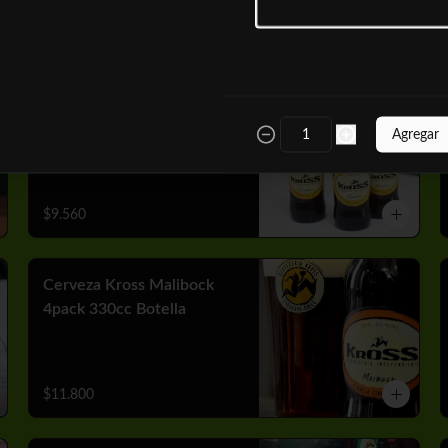
$10.050
Cerveza Kross Golden
4pack 330cc Botella
Agregar
$9.560
Cerveza Kross Malibock
4pack 330cc Botella
$11.800