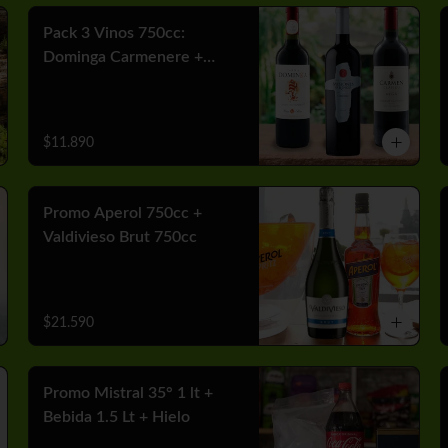
Pack 3 Vinos 750cc:
Dominga Carmenere +
Misiones Var Cabernet +
Carmen MGX Merlot
$11.890
Promo Aperol 750cc +
Valdivieso Brut 750cc
$21.590
Promo Mistral 35° 1 lt +
Bebida 1.5 Lt + Hielo