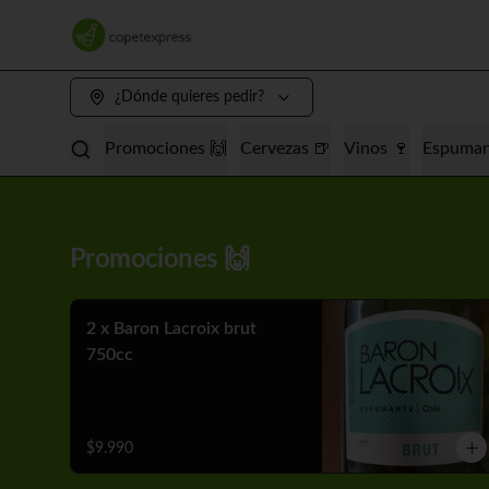
¿Dónde quieres pedir?
Promociones 🙌
Cervezas 🍺
Vinos 🍷
Espuman
Promociones 🙌
2 x Baron Lacroix brut
750cc
$9.990