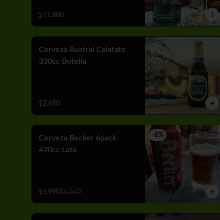
$11.880
Cerveza Austral Calafate
330cc Botella
$2.690
-
8
%
Cerveza Becker 6pack
470cc Lata
$5.990
$6.540