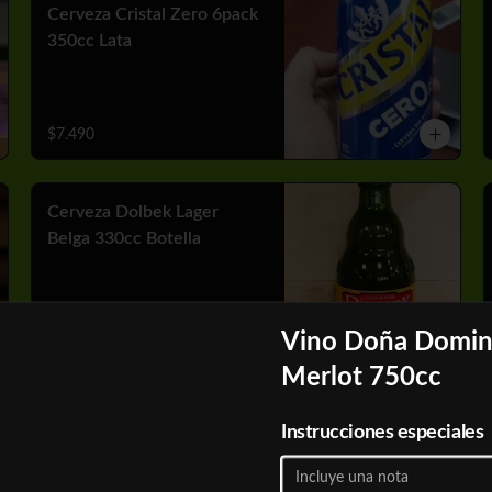
Cerveza Cristal Zero 6pack
350cc Lata
$7.490
Cerveza Dolbek Lager
Belga 330cc Botella
$2.790
Vino Doña Domi
Merlot 750cc
Cerveza Heineken 6pack
Instrucciones especiales
470 cc Lata