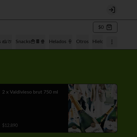
Login
$0
s 🧀🍈
Snacks🍟🍫🍿
Helados 🍦
Otros
Hielo 🧊
Tabaquería
2 x Valdivieso brut 750 ml
$12.890