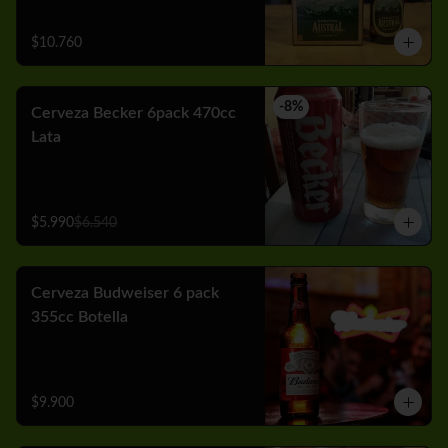
$10.760
-
8
%
Cerveza Becker 6pack 470cc
Lata
$5.990
$6.540
Cerveza Budweiser 6 pack
355cc Botella
$9.900