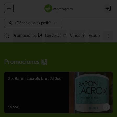
Abrir menu de navegación
Login
¿Dónde quieres pedir?
Promociones 🙌
Cervezas 🍺
Vinos 🍷
Espumantes 🥂
Promociones 🙌
2 x Baron Lacroix brut 750cc
$9.990