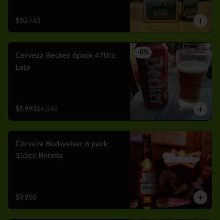
$10.760
-
8
%
Cerveza Becker 6pack 470cc
Lata
$5.990
$6.540
Cerveza Budweiser 6 pack
355cc Botella
$9.900