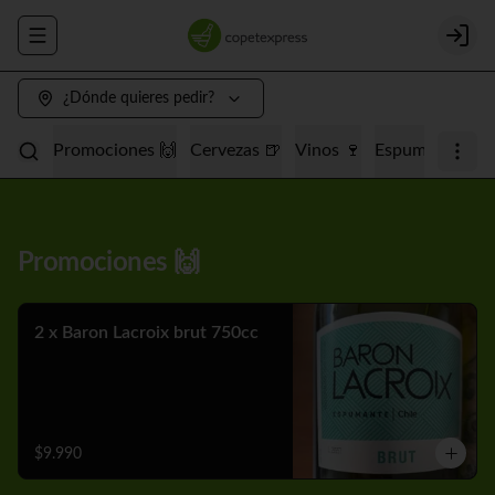
Abrir menu de navegación
Login
¿Dónde quieres pedir?
Promociones 🙌
Cervezas 🍺
Vinos 🍷
Espumantes 🥂
Promociones 🙌
2 x Baron Lacroix brut 750cc
$9.990