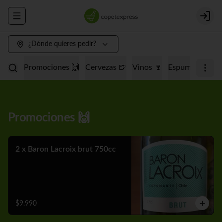
Abrir menu de navegación
Login
¿Dónde quieres pedir?
Promociones 🙌
Cervezas 🍺
Vinos 🍷
Espumantes 🥂
Promociones 🙌
2 x Baron Lacroix brut 750cc
$9.990