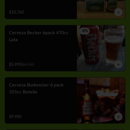
$10.760
-
8
%
Cerveza Becker 6pack 470cc
Lata
$5.990
$6.540
Cerveza Budweiser 6 pack
355cc Botella
$9.900