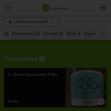
Abrir menu de navegación
Login
¿Dónde quieres pedir?
Promociones 🙌
Cervezas 🍺
Vinos 🍷
Espumantes 🥂
Promociones 🙌
2 x Baron Lacroix brut 750cc
$9.990