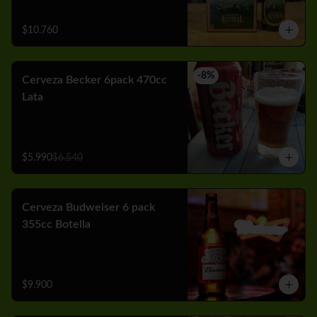
$10.760
-
8
%
Cerveza Becker 6pack 470cc
Lata
$5.990
$6.540
Cerveza Budweiser 6 pack
355cc Botella
$9.900