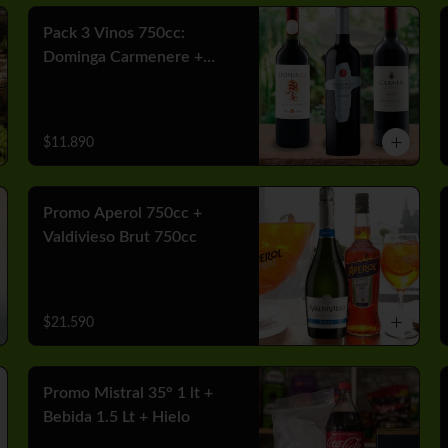
Pack 3 Vinos 750cc:
Dominga Carmenere +
Misiones Var Cabernet +
Carmen MGX Merlot
$11.890
Promo Aperol 750cc +
Valdivieso Brut 750cc
$21.590
Promo Mistral 35° 1 lt +
Bebida 1.5 Lt + Hielo