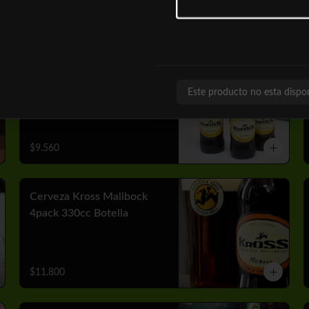
$10.050
Cerveza Kross Golden
4pack 330cc Botella
Este producto no esta dispo
$9.560
Cerveza Kross Malibock
4pack 330cc Botella
$11.800