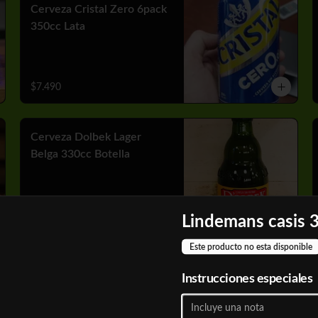
Cerveza Cristal Zero 6pack
350cc Lata
$7.490
Cerveza Dolbek Lager
Belga 330cc Botella
$2.790
Lindemans casis 
Este producto no esta disponible
Cerveza Heineken 6pack
Instrucciones especiales
470 cc Lata