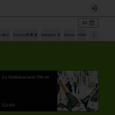
Login
$0
s 🧀🍈
Snacks🍟🍫🍿
Helados 🍦
Otros
Hielo 🧊
Tabaquería
2 x Valdivieso brut 750 ml
$12.890