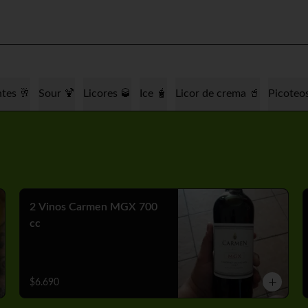
tes 🥂
Sour 🍹
Licores 🥃
Ice 🧋
Licor de crema 🥤
Picoteo
2 Vinos Carmen MGX 700
cc
$6.690