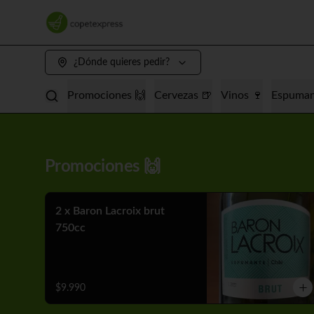
¿Dónde quieres pedir?
Promociones 🙌
Cervezas 🍺
Vinos 🍷
Espuman
Promociones 🙌
2 x Baron Lacroix brut
750cc
$9.990