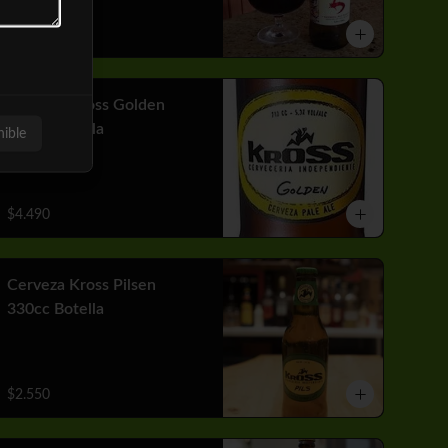
$3.310
Cerveza Kross Golden
710cc Botella
nible
$4.490
Cerveza Kross Pilsen
330cc Botella
$2.550