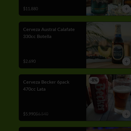
$11.880
Cerveza Austral Calafate
330cc Botella
$2.690
-
8
%
Cerveza Becker 6pack
470cc Lata
$5.990
$6.540