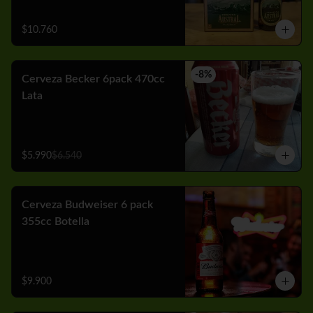
$10.760
-
8
%
Cerveza Becker 6pack 470cc
Lata
$5.990
$6.540
Cerveza Budweiser 6 pack
355cc Botella
$9.900