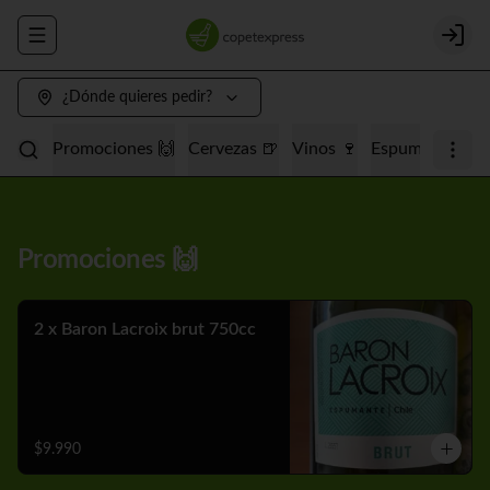
Abrir menu de navegación
Login
¿Dónde quieres pedir?
Promociones 🙌
Cervezas 🍺
Vinos 🍷
Espumantes 🥂
Promociones 🙌
2 x Baron Lacroix brut 750cc
$9.990