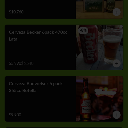
$10.760
-
8
%
Cerveza Becker 6pack 470cc
Lata
$5.990
$6.540
Cerveza Budweiser 6 pack
355cc Botella
$9.900