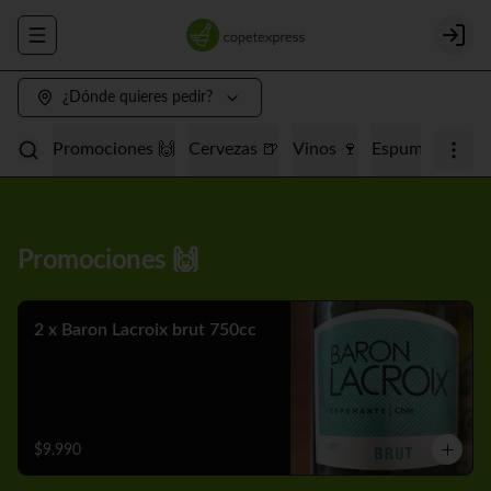
Abrir menu de navegación
Login
¿Dónde quieres pedir?
Promociones 🙌
Cervezas 🍺
Vinos 🍷
Espumantes 🥂
Promociones 🙌
2 x Baron Lacroix brut 750cc
$9.990