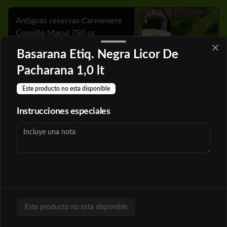
Antiguas reservas Carmenere
Cousiño Macul 750 cc
Basarana Etiq. Negra Licor De
Pacharana 1,0 lt
$19.890
Este producto no esta disponible
Instrucciones especiales
Antiguas reservas Merlot
Cousiño Macul 750 cc
$19.890
Bestia Azul Rsva Cabernet 750
Este producto no esta disponible
cc