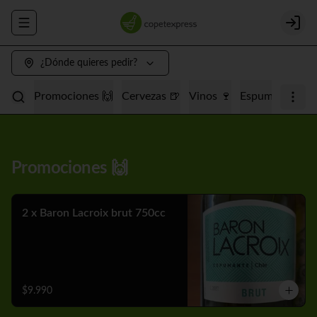
Abrir menu de navegación
Login
¿Dónde quieres pedir?
Promociones 🙌
Cervezas 🍺
Vinos 🍷
Espumantes 🥂
Promociones 🙌
2 x Baron Lacroix brut 750cc
$9.990