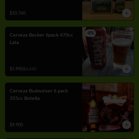
$10.760
-
8
%
Cerveza Becker 6pack 470cc
Lata
$5.990
$6.540
Cerveza Budweiser 6 pack
355cc Botella
$9.900