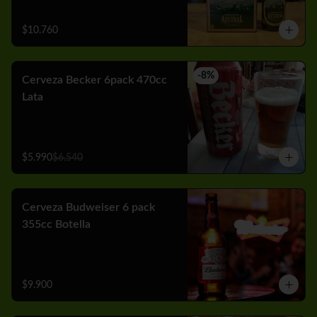
$10.760
-
8
%
Cerveza Becker 6pack 470cc
Lata
$5.990
$6.540
Cerveza Budweiser 6 pack
355cc Botella
$9.900