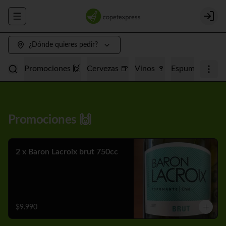
Abrir menu de navegación
Login
¿Dónde quieres pedir?
Promociones 🙌
Cervezas 🍺
Vinos 🍷
Espumantes 🥂
Promociones 🙌
2 x Baron Lacroix brut 750cc
$9.990