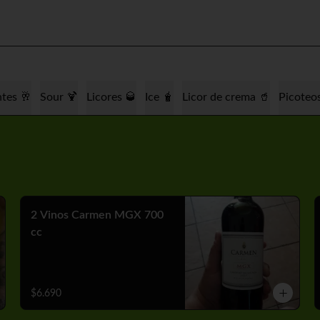
tes 🥂
Sour 🍹
Licores 🥃
Ice 🧋
Licor de crema 🥤
Picoteo
2 Vinos Carmen MGX 700
cc
$6.690