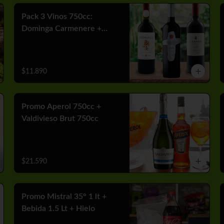
Pack 3 Vinos 750cc:
Dominga Carmenere +
Misiones Var Cabernet +
Carmen MGX Merlot
$11.890
Promo Aperol 750cc +
Valdivieso Brut 750cc
$21.590
Promo Mistral 35° 1 lt +
Bebida 1.5 Lt + Hielo