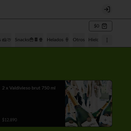
Login
$0
s 🧀🍈
Snacks🍟🍫🍿
Helados 🍦
Otros
Hielo 🧊
Tabaquería
2 x Valdivieso brut 750 ml
$12.890