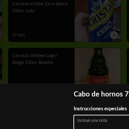
Cerveza Cristal Zero 6pack
350cc Lata
$7.490
Cerveza Dolbek Lager
Belga 330cc Botella
$2.790
Cabo de hornos 7
Cerveza Heineken 6pack
Instrucciones especiales
470 cc Lata