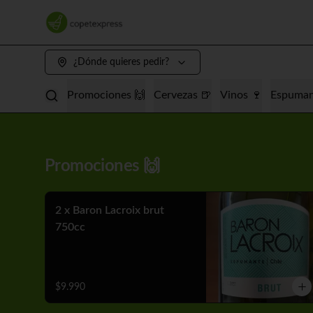
¿Dónde quieres pedir?
Promociones 🙌
Cervezas 🍺
Vinos 🍷
Espuman
Promociones 🙌
2 x Baron Lacroix brut
750cc
$9.990