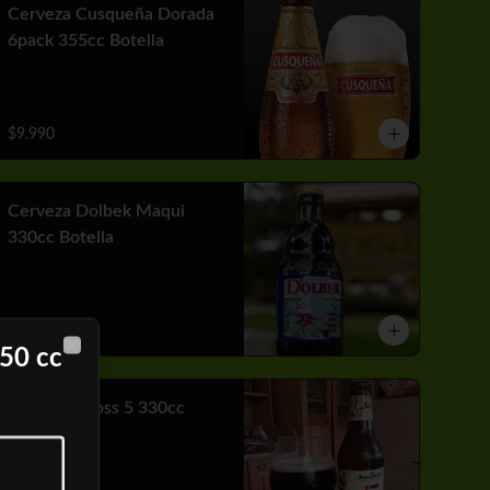
Cerveza Cusqueña Dorada
6pack 355cc Botella
$9.990
Cerveza Dolbek Maqui
330cc Botella
$2.790
50 cc
Close
Cerveza Kross 5 330cc
Botella