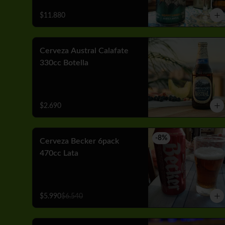
$11.880
Cerveza Austral Calafate
330cc Botella
$2.690
-
8
%
Cerveza Becker 6pack
470cc Lata
$5.990
$6.540