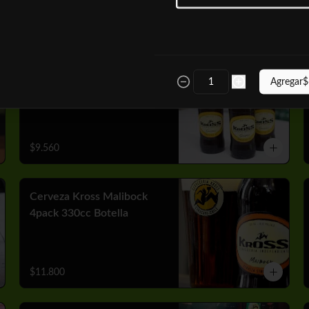
$10.050
Cerveza Kross Golden
Agregar
$
4pack 330cc Botella
$9.560
Cerveza Kross Malibock
4pack 330cc Botella
$11.800