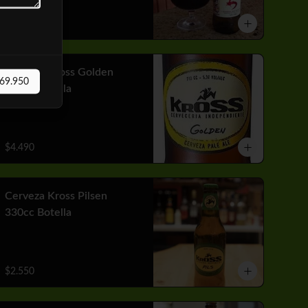
$3.310
Cerveza Kross Golden
69.950
710cc Botella
$4.490
Cerveza Kross Pilsen
330cc Botella
$2.550