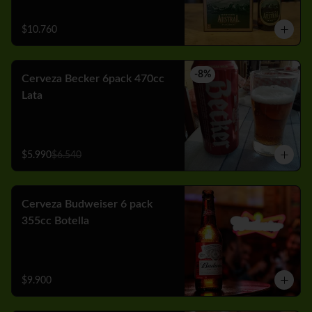
$10.760
-
8
%
Cerveza Becker 6pack 470cc
Lata
$5.990
$6.540
Cerveza Budweiser 6 pack
355cc Botella
$9.900