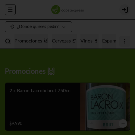
Abrir menu de navegación
Login
¿Dónde quieres pedir?
Promociones 🙌
Cervezas 🍺
Vinos 🍷
Espumantes 🥂
Promociones 🙌
2 x Baron Lacroix brut 750cc
$9.990