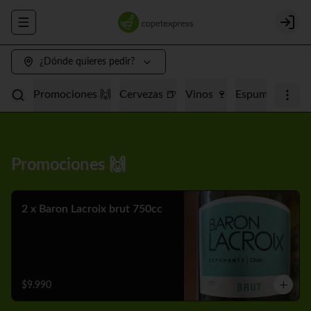
Abrir menu de navegación
Login
¿Dónde quieres pedir?
Promociones 🙌
Cervezas 🍺
Vinos 🍷
Espumantes 🥂
Promociones 🙌
2 x Baron Lacroix brut 750cc
$9.990