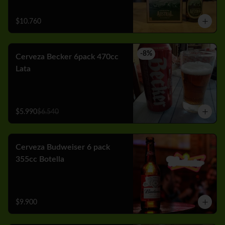
$10.760
-
8
%
Cerveza Becker 6pack 470cc
Lata
$5.990
$6.540
Cerveza Budweiser 6 pack
355cc Botella
$9.900