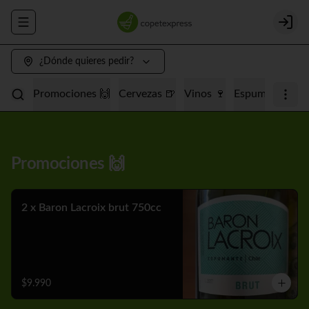
Abrir menu de navegación
Login
¿Dónde quieres pedir?
Promociones 🙌
Cervezas 🍺
Vinos 🍷
Espumantes 🥂
Promociones 🙌
2 x Baron Lacroix brut 750cc
$9.990