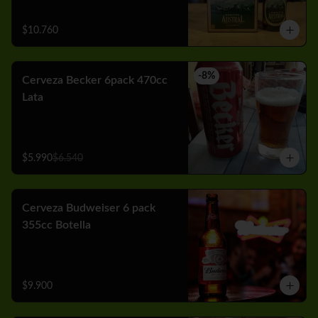
$10.760
-
8
%
Cerveza Becker 6pack 470cc
Lata
$5.990
$6.540
Cerveza Budweiser 6 pack
355cc Botella
$9.900