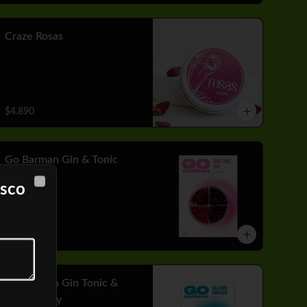
Craze Rosas
$4.890
Go Barman Gin & Tonic
Pink
isco
Close
$7.890
Go Barman Gin Tonic &
London Dry