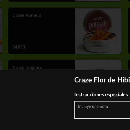
Craze Pomelo
$4.890
Craze jengibre
Craze Flor de Hib
Instrucciones especiales
$4.890
Go Barman Gin Tonic &
Cocktails