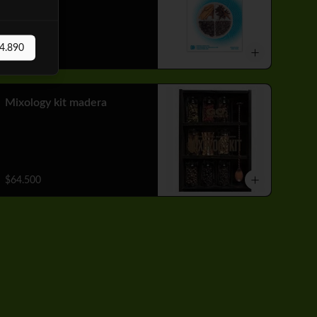
4.890
$7.890
Mixology kit madera
$64.500