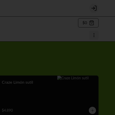
Login
$0
Craze Limón sutil
$4.890