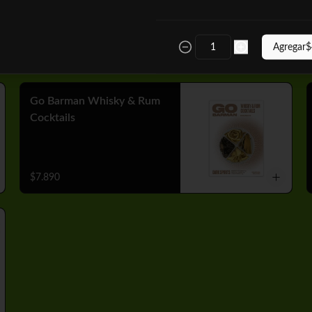
Agregar
$
$7.890
Go Barman Whisky & Rum
Cocktails
$7.890