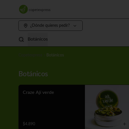
¿Dónde quieres pedir?
Botánicos
Copetexpress
Botánicos
Botánicos
Craze Ají verde
$4.890