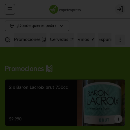
Abrir menu de navegación
Login
¿Dónde quieres pedir?
Promociones 🙌
Cervezas 🍺
Vinos 🍷
Espumantes 🥂
Promociones 🙌
2 x Baron Lacroix brut 750cc
$9.990