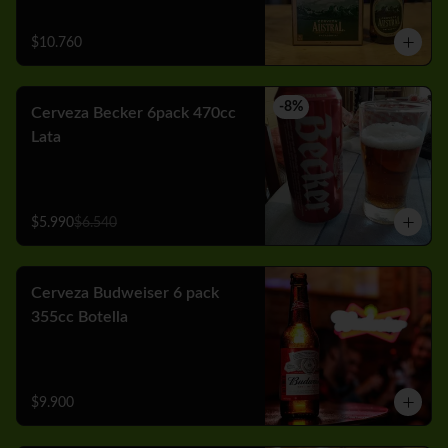
$10.760
-
8
%
Cerveza Becker 6pack 470cc
Lata
$5.990
$6.540
Cerveza Budweiser 6 pack
355cc Botella
$9.900