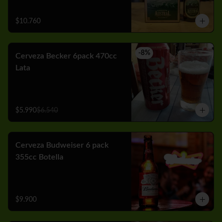
$10.760
-
8
%
Cerveza Becker 6pack 470cc
Lata
$5.990
$6.540
Cerveza Budweiser 6 pack
355cc Botella
$9.900