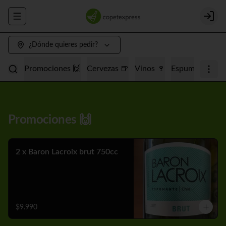
Abrir menu de navegación
Login
¿Dónde quieres pedir?
Promociones 🙌
Cervezas 🍺
Vinos 🍷
Espumantes 🥂
Promociones 🙌
2 x Baron Lacroix brut 750cc
$9.990