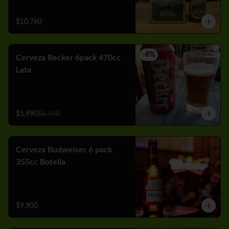
$10.760
-
8
%
Cerveza Becker 6pack 470cc
Lata
$5.990
$6.540
Cerveza Budweiser 6 pack
355cc Botella
$9.900