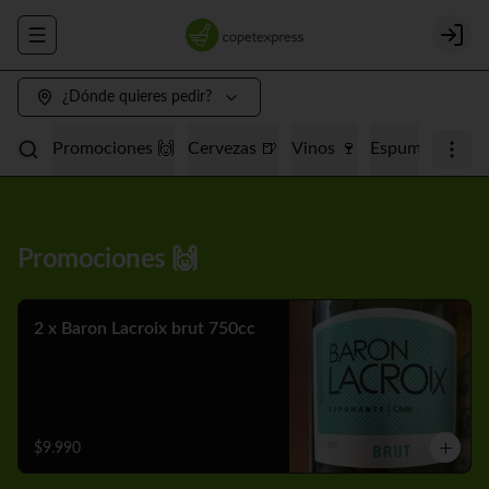
Abrir menu de navegación
Login
¿Dónde quieres pedir?
Promociones 🙌
Cervezas 🍺
Vinos 🍷
Espumantes 🥂
Promociones 🙌
2 x Baron Lacroix brut 750cc
$9.990