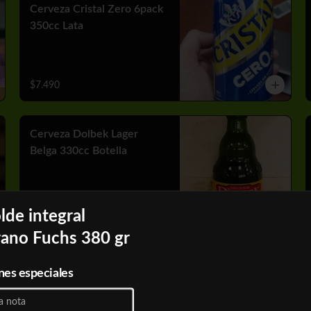
Cerveza Cristal Zero 6pack
350cc Lata
$7.490
Cerveza Dolbek Lager
Belga 330cc Botella
$2.790
de integral
rano Fuchs 380 gr
Cerveza Heineken 6pack
nes especiales
470 cc Lata