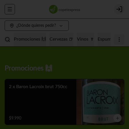
Abrir menu de navegación
Login
¿Dónde quieres pedir?
Promociones 🙌
Cervezas 🍺
Vinos 🍷
Espumantes 🥂
Promociones 🙌
2 x Baron Lacroix brut 750cc
$9.990