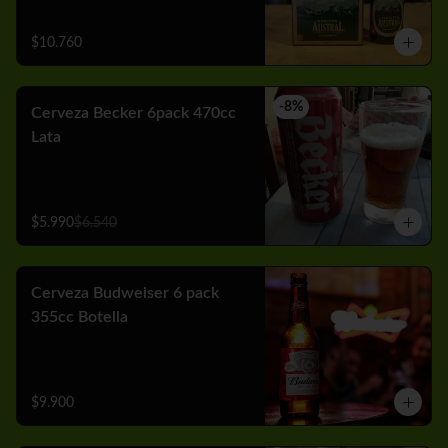
$10.760
-
8
%
Cerveza Becker 6pack 470cc
Lata
$5.990
$6.540
Cerveza Budweiser 6 pack
355cc Botella
$9.900