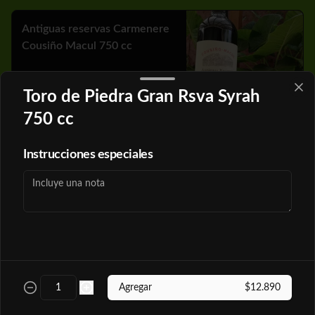
Antiguas reservas Carmenere
Cousiño Macul 750 cc
Toro de Piedra Gran Rsva Syrah
$19.890
750 cc
Instrucciones especiales
Antiguas reservas Merlot
Cousiño Macul 750 cc
$19.890
Bestia Azul Rsva Cabernet 750
Agregar
$12.890
cc