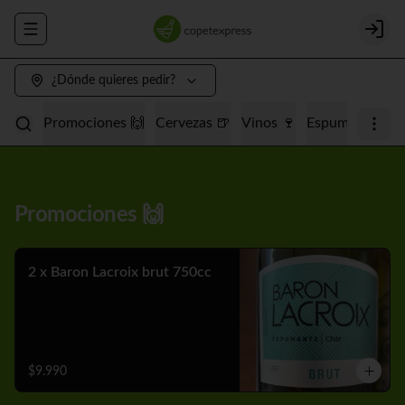
Abrir menu de navegación
Login
¿Dónde quieres pedir?
Promociones 🙌
Cervezas 🍺
Vinos 🍷
Espumantes 🥂
Promociones 🙌
2 x Baron Lacroix brut 750cc
$9.990