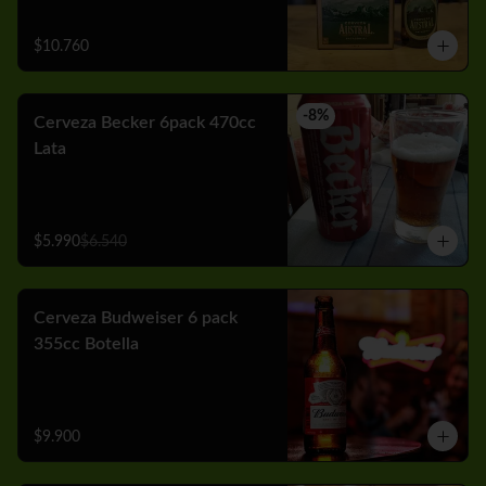
$10.760
-
8
%
Cerveza Becker 6pack 470cc
Lata
$5.990
$6.540
Cerveza Budweiser 6 pack
355cc Botella
$9.900