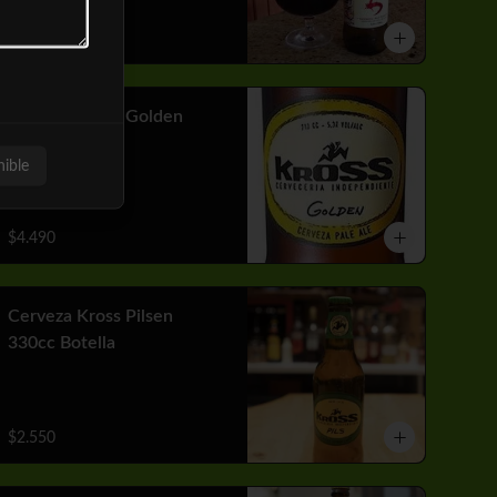
$3.310
Cerveza Kross Golden
710cc Botella
nible
$4.490
Cerveza Kross Pilsen
330cc Botella
$2.550