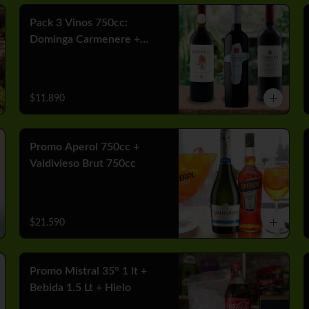
Pack 3 Vinos 750cc:
Dominga Carmenere +
Misiones Var Cabernet +
Carmen MGX Merlot
$11.890
Promo Aperol 750cc +
Valdivieso Brut 750cc
$21.590
Promo Mistral 35° 1 lt +
Bebida 1.5 Lt + Hielo