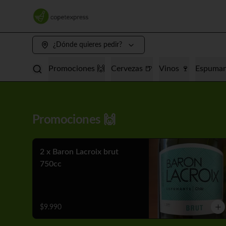
¿Dónde quieres pedir?
Promociones 🙌
Cervezas 🍺
Vinos 🍷
Espuman
Promociones 🙌
2 x Baron Lacroix brut
750cc
$9.990