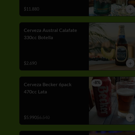
$11.880
Cerveza Austral Calafate
330cc Botella
$2.690
-
8
%
Cerveza Becker 6pack
470cc Lata
$5.990
$6.540