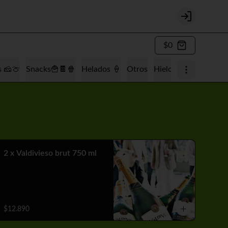
Login
$0
s 🧀🍈
Snacks🍟🍫🍿
Helados 🍦
Otros
Hielo 🧊
Tabaquería
2 x Valdivieso brut 750 ml
$12.890