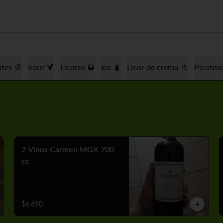
tes 🥂
Sour 🍹
Licores 🥃
Ice 🧋
Licor de crema 🥤
Picoteo
2 Vinos Carmen MGX 700
cc
$6.690