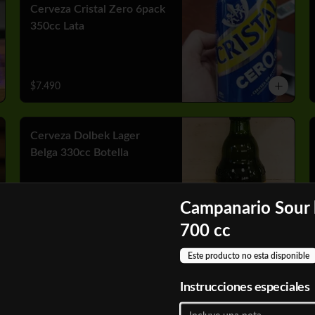
Cerveza Cristal Zero 6pack
350cc Lata
$7.490
Cerveza Dolbek Lager
Belga 330cc Botella
Campanario Sour 
$2.790
700 cc
Este producto no esta disponible
Cerveza Heineken 6pack
470 cc Lata
Instrucciones especiales