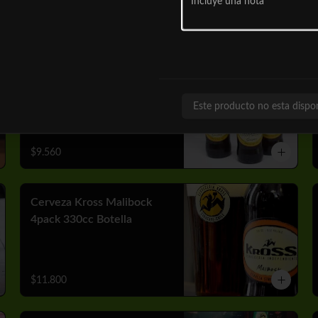
$10.050
Cerveza Kross Golden
4pack 330cc Botella
Este producto no esta dispo
$9.560
Cerveza Kross Malibock
4pack 330cc Botella
$11.800