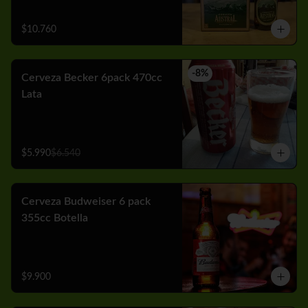
$10.760
-
8
%
Cerveza Becker 6pack 470cc
Lata
$5.990
$6.540
Cerveza Budweiser 6 pack
355cc Botella
$9.900