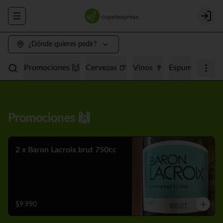
Abrir menu de navegación
Login
¿Dónde quieres pedir?
Promociones 🙌
Cervezas 🍺
Vinos 🍷
Espumantes 🥂
Promociones 🙌
2 x Baron Lacroix brut 750cc
$9.990