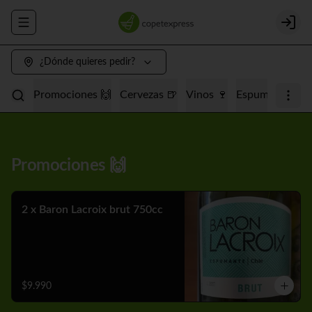
Abrir menu de navegación
Login
¿Dónde quieres pedir?
Promociones 🙌
Cervezas 🍺
Vinos 🍷
Espumantes 🥂
Promociones 🙌
2 x Baron Lacroix brut 750cc
$9.990