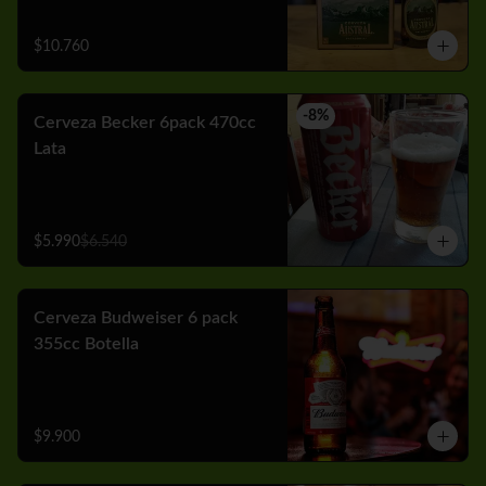
$10.760
-
8
%
Cerveza Becker 6pack 470cc
Lata
$5.990
$6.540
Cerveza Budweiser 6 pack
355cc Botella
$9.900