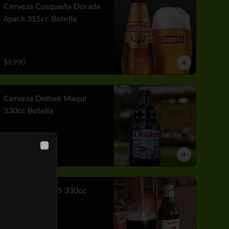
Cerveza Cusqueña Dorada
6pack 355cc Botella
$9.990
Cerveza Dolbek Maqui
330cc Botella
Close
$2.790
Cerveza Kross 5 330cc
Botella