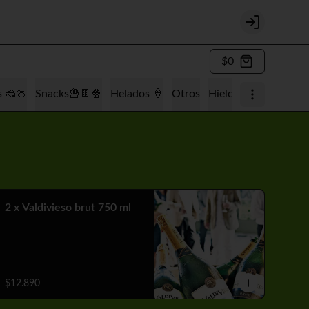
Login
$0
s 🧀🍈
Snacks🍟🍫🍿
Helados 🍦
Otros
Hielo 🧊
Tabaquería
2 x Valdivieso brut 750 ml
$12.890