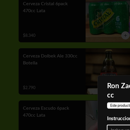
Cerveza Cristal 6pack
470cc Lata
$8.340
Cerveza Dolbek Ale 330cc
Botella
Ron Za
$2.790
cc
Este product
Cerveza Escudo 6pack
470cc Lata
Instruccio