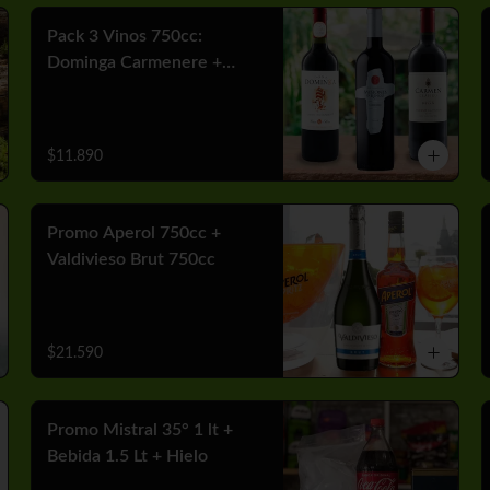
Pack 3 Vinos 750cc:
Dominga Carmenere +
Misiones Var Cabernet +
Carmen MGX Merlot
$11.890
Promo Aperol 750cc +
Valdivieso Brut 750cc
$21.590
Promo Mistral 35° 1 lt +
Bebida 1.5 Lt + Hielo