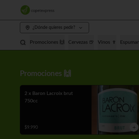
¿Dónde quieres pedir?
Promociones 🙌
Cervezas 🍺
Vinos 🍷
Espuman
Promociones 🙌
2 x Baron Lacroix brut
750cc
$9.990