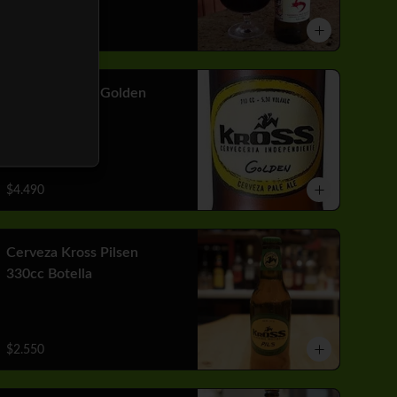
$3.310
Cerveza Kross Golden
710cc Botella
$4.490
Cerveza Kross Pilsen
330cc Botella
$2.550