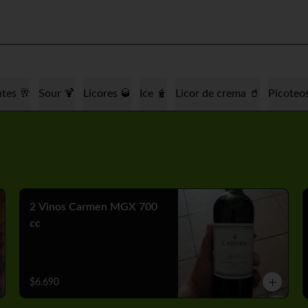
tes 🥂
Sour 🍹
Licores 🥃
Ice 🧋
Licor de crema 🥤
Picoteo
2 Vinos Carmen MGX 700
cc
$6.690