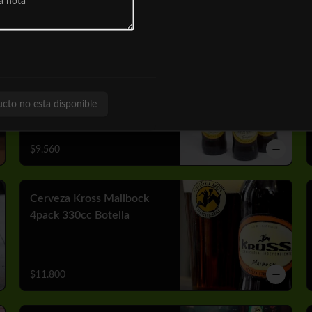
$10.050
Cerveza Kross Golden
4pack 330cc Botella
ucto no esta disponible
$9.560
Cerveza Kross Malibock
4pack 330cc Botella
$11.800