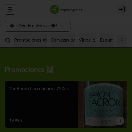
Abrir menu de navegación
Login
¿Dónde quieres pedir?
Promociones 🙌
Cervezas 🍺
Vinos 🍷
Espumantes 🥂
Promociones 🙌
2 x Baron Lacroix brut 750cc
$9.990