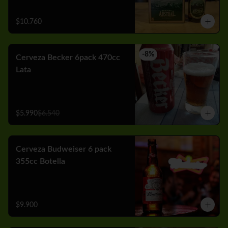
$10.760
-
8
%
Cerveza Becker 6pack 470cc
Lata
$5.990
$6.540
Cerveza Budweiser 6 pack
355cc Botella
$9.900