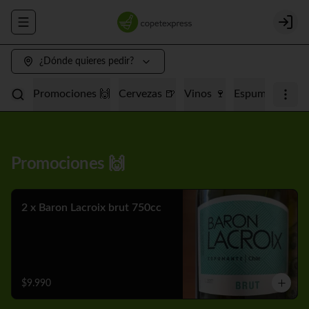
Abrir menu de navegación
Login
¿Dónde quieres pedir?
Promociones 🙌
Cervezas 🍺
Vinos 🍷
Espumantes 🥂
Promociones 🙌
2 x Baron Lacroix brut 750cc
$9.990