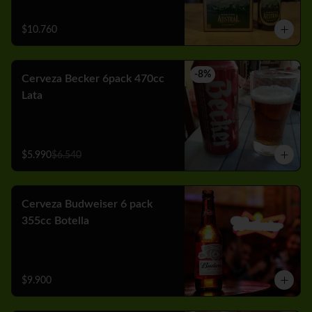
$10.760
-
8
%
Cerveza Becker 6pack 470cc
Lata
$5.990
$6.540
Cerveza Budweiser 6 pack
355cc Botella
$9.900